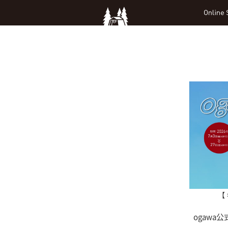
【 
ogawa