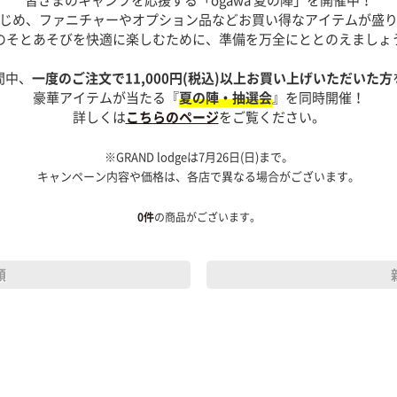
じめ、ファニチャーやオプション品などお買い得なアイテムが盛
のそとあそびを快適に楽しむために、準備を万全にととのえましょ
間中、
一度のご注文で11,000円(税込)以上お買い上げいただいた方
豪華アイテムが当たる『
夏の陣・抽選会
』を同時開催！
詳しくは
こちらのページ
をご覧ください。
※GRAND lodgeは7月26日(日)まで。
キャンペーン内容や価格は、各店で異なる場合がございます。
0
件
の商品がございます。
順