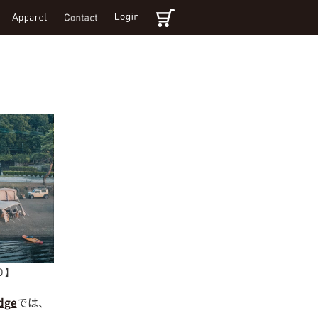
0 】
dge
では、