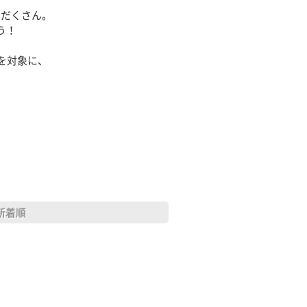
りだくさん。
う！
を対象に、
新着順