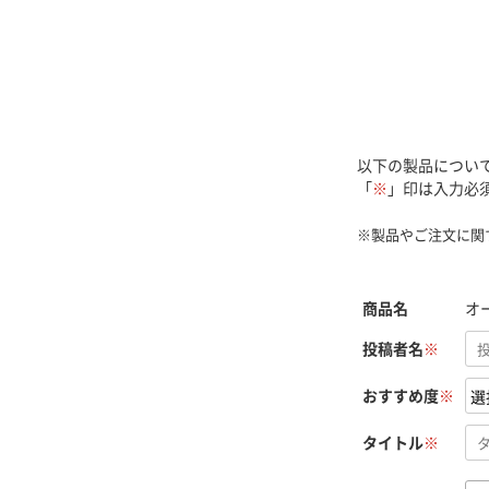
以下の製品につい
「
※
」印は入力必
※製品やご注文に関
商品名
オ
投稿者名
※
おすすめ度
※
タイトル
※