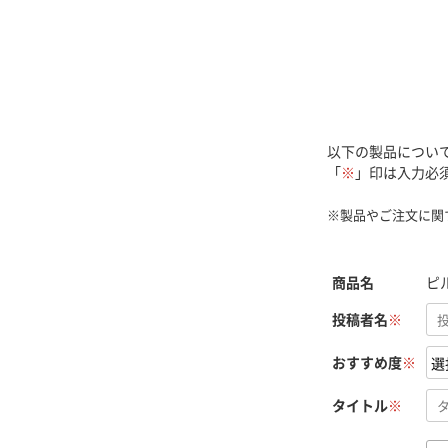
以下の製品につい
「
※
」印は入力必
※製品やご注文に関
商品名
ピル
投稿者名
※
おすすめ度
※
タイトル
※