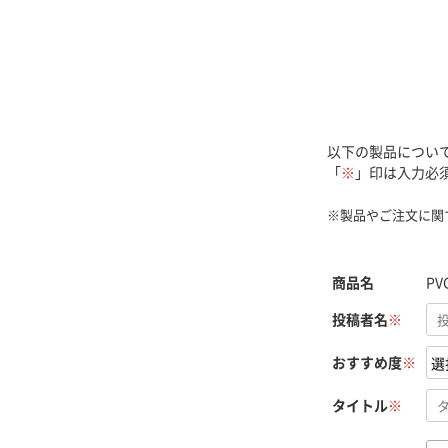
以下の製品につい
「
※
」印は入力必
※製品やご注文に関
商品名
P
投稿者名
※
おすすめ度
※
タイトル
※