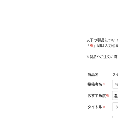
以下の製品につい
「
※
」印は入力必
※製品やご注文に関
商品名
ス
投稿者名
※
おすすめ度
※
タイトル
※