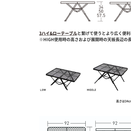
3ハイ&ローテーブル
と繋げて使うとより広く便利
※HIGH使用時の高さおよび展開時の天板長辺の
高さは34c