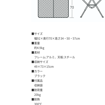
■サイズ
幅92×奥行70×高さ34・50・57cm
■重量
約4.9kg
■素材
フレーム:アルミ、天板:スチール
■収納サイズ
49×73×15cm
■カラー
ブラック
■付属品
収納袋
■耐荷重
20kg
■耐熱
300℃