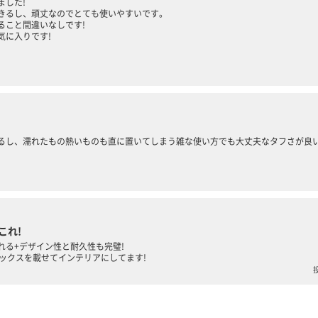
ました!
きるし、頑丈なのでとても使いやすいです。
ること間違いなしです!
気に入りです!
るし、濡れたもの熱いものも直に置いてしまう雑な使い方でも大丈夫なタフさが良
これ!
れる+デザイン性と耐久性も完璧!
ボックスを載せてインテリアにしてます!
投