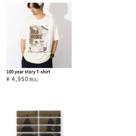
100 year story T-shirt
¥ 4,950
(税込)