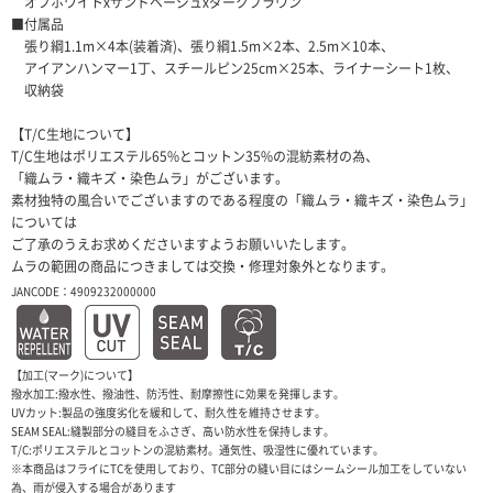
オフホワイトxサンドベージュxダークブラウン
■付属品
張り綱1.1m×4本(装着済)、張り綱1.5m×2本、2.5m×10本、
アイアンハンマー1丁、スチールピン25cm×25本、ライナーシート1枚、
収納袋
【T/C生地について】
T/C生地はポリエステル65%とコットン35%の混紡素材の為、
「織ムラ・織キズ・染色ムラ」がございます。
素材独特の風合いでございますのである程度の「織ムラ・織キズ・染色ムラ」
については
ご了承のうえお求めくださいますようお願いいたします。
ムラの範囲の商品につきましては交換・修理対象外となります。
JANCODE：4909232000000
【加工(マーク)について】
撥水加工:撥水性、撥油性、防汚性、耐摩擦性に効果を発揮します。
UVカット:製品の強度劣化を緩和して、耐久性を維持させます。
SEAM SEAL:縫製部分の縫目をふさぎ、高い防水性を保持します。
T/C:ポリエステルとコットンの混紡素材。通気性、吸湿性に優れています。
※本商品はフライにTCを使用しており、TC部分の縫い目にはシームシール加工をしていない
為、雨が侵入する場合があります