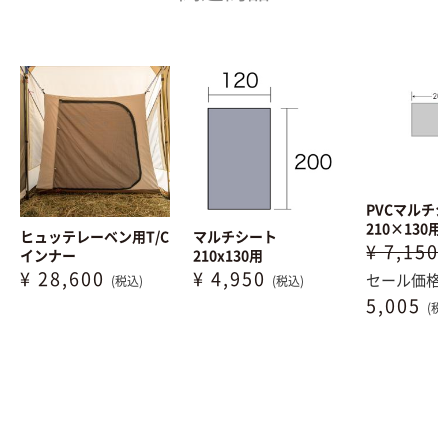
PVCマル
210×130用
ヒュッテレーベン用T/C
マルチシート
¥ 7,150
インナー
210x130用
¥ 28,600
¥ 4,950
セール価格
(税込)
(税込)
5,005
(税