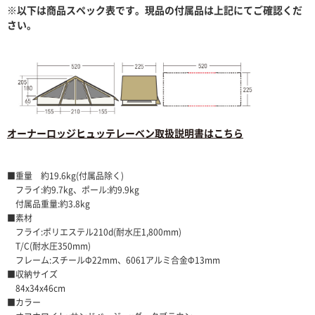
※以下は商品スペック表です。現品の付属品は上記にてご確認くだ
さい。
オーナーロッジヒュッテレーベン取扱説明書はこちら
■重量 約19.6kg(付属品除く)
フライ:約9.7kg、ポール:約9.9kg
付属品重量:約3.8kg
■素材
フライ:ポリエステル210d(耐水圧1,800mm)
T/C(耐水圧350mm)
フレーム:スチールΦ22mm、6061アルミ合金Φ13mm
■収納サイズ
84x34x46cm
■カラー