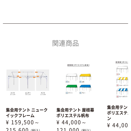
関連商品
集会用テン
集会用テント ニューク
集会用テント 屋根幕
ポリエステ
イックフレーム
ポリエステル帆布
ン
¥ 159,500～
¥ 44,000～
¥ 44,0
215,600
121,000
(税込)
(税込)