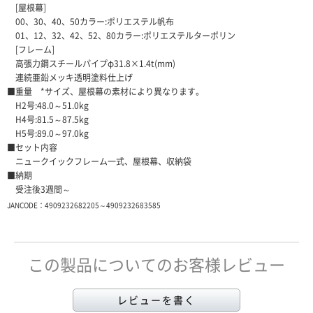
[屋根幕]
00、30、40、50カラー:ポリエステル帆布
01、12、32、42、52、80カラー:ポリエステルターポリン
[フレーム]
高張力鋼スチールパイプφ31.8×1.4t(mm)
連続亜鉛メッキ透明塗料仕上げ
■重量 *サイズ、屋根幕の素材により異なります。
H2号:48.0～51.0kg
H4号:81.5～87.5kg
H5号:89.0～97.0kg
■セット内容
ニュークイックフレーム一式、屋根幕、収納袋
■納期
受注後3週間～
JANCODE：4909232682205～4909232683585
この製品についてのお客様レビュー
レビューを書く