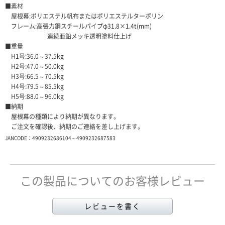
■素材
屋根幕:ポリエステル帆布またはポリエステルターポリン
フレーム:高張力鋼スチールパイプφ31.8×1.4t(mm)
連続亜鉛メッキ透明塗料仕上げ
■重量
H1号:36.0～37.5kg
H2号:47.0～50.0kg
H3号:66.5～70.5kg
H4号:79.5～85.5kg
H5号:88.0～96.0kg
■納期
屋根幕の種類により納期が異なります。
ご注文を確認後、納期のご連絡を差し上げます。
JANCODE：4909232686104～4909232687583
この製品についてのお客様レビュー
レビューを書く