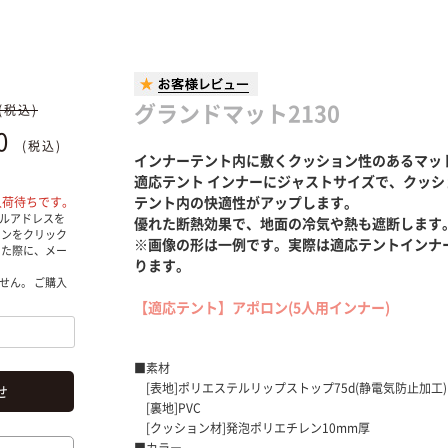
グランドマット2130
(税込)
40
(税込)
インナーテント内に敷くクッション性のあるマッ
適応テント インナーにジャストサイズで、クッシ
テント内の快適性がアップします。
入荷待ちです。
ルアドレスを
優れた断熱効果で、地面の冷気や熱も遮断します
タンをクリック
※画像の形は一例です。実際は適応テントインナ
した際に、メー
ります。
せん。 ご購入
【適応テント】アポロン(5人用インナー)
■素材
[表地]ポリエステルリップストップ75d(静電気防止加工)
せ
[裏地]PVC
[クッション材]発泡ポリエチレン10mm厚