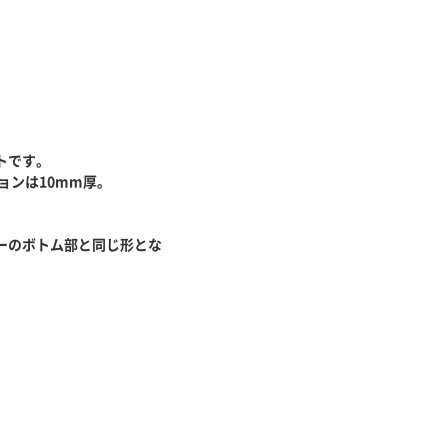
トです。
ョンは10mm厚。
。
ーのボトム部と同じ形とな