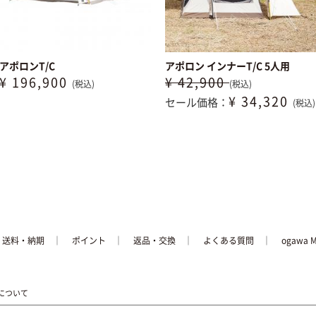
アポロンT/C
アポロン インナーT/C 5人用
¥ 196,900
¥ 42,900
(税込)
(税込)
¥ 34,320
セール価格：
(税込)
│
送料・納期
│
ポイント
│
返品・交換
│
よくある質問
｜
ogawa 
について