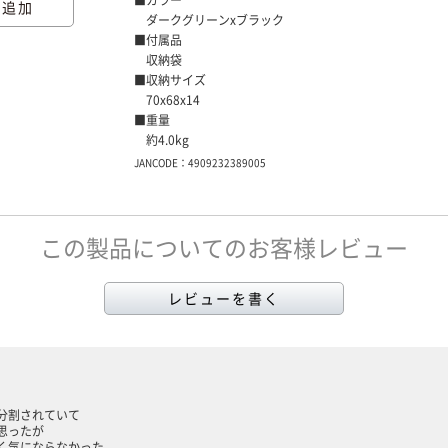
■カラー
に追加
ダークグリーンxブラック
■付属品
収納袋
■収納サイズ
70x68x14
■重量
約4.0kg
JANCODE：4909232389005
この製品についてのお客様レビュー
レビューを書く
分割されていて
思ったが
く気にならなかった。