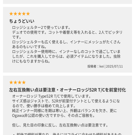
★★★★★
ちょうどいい
ロッジシェルター2で使っています。
デュオでの使用です。コットや着替え等を入れると、2人でピッタリ
です。
ロッジシェルターも広く使えるし、インナーにメッシュがたくさん
あるのもいいですね。
ロッジシェルター使用時に、インナーなしのコットで過ごしていま
したが、これを購入してからは、必須アイテムになりました。虫除
けにもなりますからね。
投稿者：kei | 2025/07/11
★★★★
左右互換無い点は要注意・オーナーロッジ52R T/Cを前室付化
オーナーロッジ Type52R T/Cで使用しています。
サイズ感はジャストで、52Rが前室付テントとして使えるようにな
るので、使い勝手は極めて向上します。
純正インナー同様に冬期は寒い上、外観はバランスを欠き、更に
Ogawa非公認の使い方ですから、その点ご容赦を。
但し、見た目の印象に反し、左右互換無い点は要注意です。
・ 前後で傾斜が異なり、後ろにはフライに合わせた傾斜があるもの