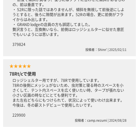
の、前は垂直です。
・ 52Rに限った話ではありませんが、傾斜を無視して前後逆にしよ
うとすると、後ろに隙間が出来ます。52Rの場合、更に前側がフラ
イからはみ出します。
・ GRAND lodgeの店員の方も誤認してました。
贅沢言うと、互換無いなら、前側はロッジシェルターに似せた意匠
でもいいようには思います。
379824
投稿者：Shinn' | 2025/02/11
★★★★★
78Rt/cで使用
ロッジシェルター用ですが、78Rで使用しています。
78Rの後側にメッシュがないため、虫対策と寝る時のスペースを小
さくして、テント内スペースを広く使いたい時、タープが張れない
小さい区画の時などにとても便利です。
また左右どちらにもつけられて、状況によって使いわけ出来ます。
今後は、冬の薪ストデビューで使用したいです。
229900
投稿者：camp.nezumi | 2024/08/28