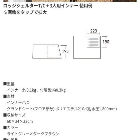
ロッジシェルターT/C + 3人用インナー 使用例
※画像をタップで拡大
■重量
インナー:約3.1kg、付属品:約0.3kg
■素材
インナー:T/C
グランドシート(フロア部分):ポリエステル210d(耐水圧1,800mm)
■収納サイズ
60×34×32cm
■カラー
ライトグレー×ダークブラウン
■付属品