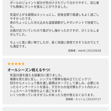
ポールのジョイント部分が色分けされていて分かりやすく、初心者
でも簡単にテントを張ることができました。
気温が上がる昼間はメッシュにし、前後全開で風通しもよく過ごし
やすかったです。
夜のちょっとした冷え込みも温度調節がしやすいテントで快適でし
た。
台風が近づいていたので風が少し強かったのですが、びくともしま
せんでした。
ちょっと高い買い物でしたが、長く快適に使用できそうなのでとて
も満足です。
投稿者：neko9 | 2023/08/08
★★★★★
オールシーズン戦えるやつ!
気温30度を越える猛暑日に張りました。
複雑な見た目に反し、シンプルで簡単な組み立てにビックリ!
四方からメッシュで風を通し昼間はタープとして楽しみ、必要にな
ったらインナーテントを張る、夕方からの虫対策もテント内のメッ
シュスペースで気持ちよく過ごせます。
いくつか持っていますがコレがあったら他が使えなくなります。
投稿者：たっくん | 2023/07/17