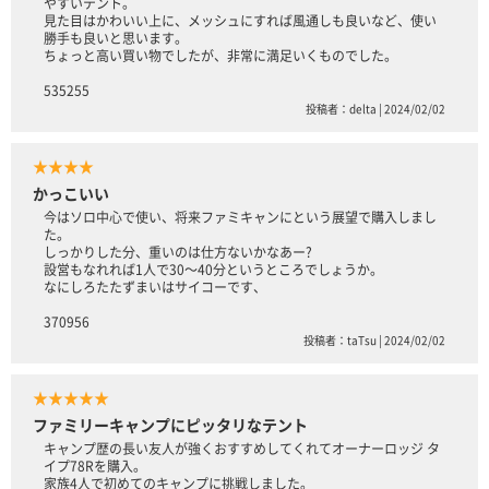
やすいテント。
見た目はかわいい上に、メッシュにすれば風通しも良いなど、使い
勝手も良いと思います。
ちょっと高い買い物でしたが、非常に満足いくものでした。
535255
投稿者：delta | 2024/02/02
★★★★
かっこいい
今はソロ中心で使い、将来ファミキャンにという展望で購入しまし
た。
しっかりした分、重いのは仕方ないかなあー?
設営もなれれば1人で30〜40分というところでしょうか。
なにしろたたずまいはサイコーです、
370956
投稿者：taTsu | 2024/02/02
★★★★★
ファミリーキャンプにピッタリなテント
キャンプ歴の長い友人が強くおすすめしてくれてオーナーロッジ タ
イプ78Rを購入。
家族4人で初めてのキャンプに挑戦しました。