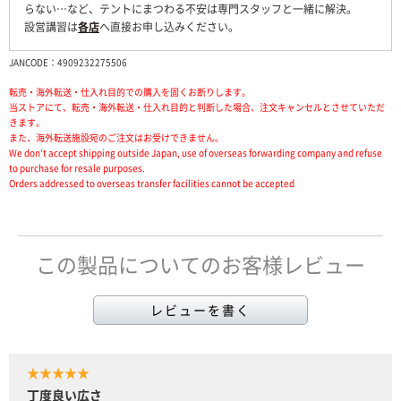
らない…など、テントにまつわる不安は専門スタッフと一緒に解決。
設営講習は
各店
へ直接お申し込みください。
JANCODE：4909232275506
転売・海外転送・仕入れ目的での購入を固くお断りします。
当ストアにて、転売・海外転送・仕入れ目的と判断した場合、注文キャンセルとさせていただ
きます。
また、海外転送施設宛のご注文はお受けできません。
We don't accept shipping outside Japan, use of overseas forwarding company and refuse
to purchase for resale purposes.
Orders addressed to overseas transfer facilities cannot be accepted
この製品についてのお客様レビュー
レビューを書く
★★★★★
丁度良い広さ