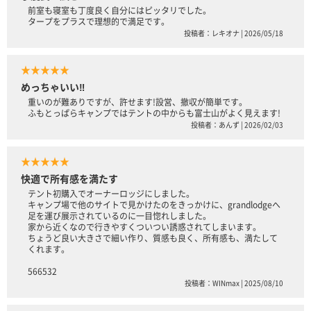
前室も寝室も丁度良く自分にはピッタリでした。
タープをプラスで理想的で満足です。
投稿者：レキオナ | 2026/05/18
★★★★★
めっちゃいい‼️
重いのが難ありですが、許せます!設営、撤収が簡単です。
ふもとっぱらキャンプではテントの中からも富士山がよく見えます!
投稿者：あんず | 2026/02/03
★★★★★
快適で所有感を満たす
テント初購入でオーナーロッジにしました。
キャンプ場で他のサイトで見かけたのをきっかけに、grandlodgeへ
足を運び展示されているのに一目惚れしました。
家から近くなので行きやすくついつい誘惑されてしまいます。
ちょうど良い大きさで細い作り、質感も良く、所有感も、満たして
くれます。
566532
投稿者：WINmax | 2025/08/10