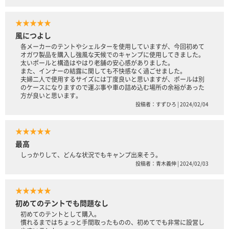
★★★★★
風につよし
各メーカーのテントやシェルターを使用していますが、今回初めて
オガワ製品を購入し強風な天候でのキャンプに使用してきました。
太いポールと構造はやはり老舗の安心感がありました。
また、インナーの結露に関しても不快感なく過ごせました。
夫婦二人で使用するサイズには丁度良いと思いますが、ポールは別
のケースになりますので運ぶ事や車の詰め込む場所の余裕があった
方が良いと思います。
投稿者：すずひろ | 2024/02/04
★★★★★
最高
しっかりして、どんな状況でもキャンプ出来そう。
投稿者：青木義伸 | 2024/02/03
★★★★★
初めてのテントでも問題なし
初めてのテントとして購入。
慣れるまではちょっと手間取ったものの、初めてでも非常に設営し