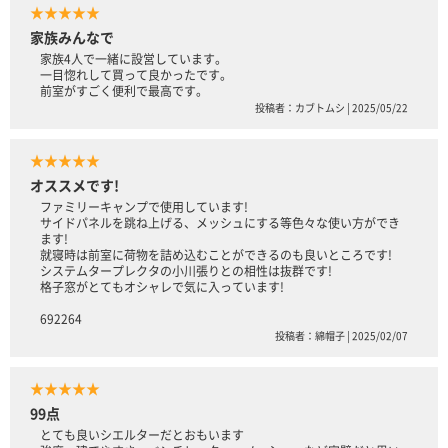
★★★★★
家族みんなで
家族4人で一緒に設営しています。
一目惚れして買って良かったです。
前室がすごく便利で最高です。
投稿者：カブトムシ | 2025/05/22
★★★★★
オススメです!
ファミリーキャンプで使用しています!
サイドパネルを跳ね上げる、メッシュにする等色々な使い方ができ
ます!
就寝時は前室に荷物を詰め込むことができるのも良いところです!
システムタープレクタの小川張りとの相性は抜群です!
格子窓がとてもオシャレで気に入っています!
692264
投稿者：綿帽子 | 2025/02/07
★★★★★
99点
とても良いシエルターだとおもいます