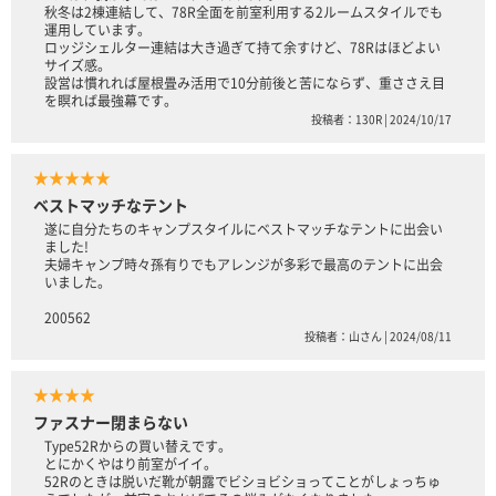
秋冬は2棟連結して、78R全面を前室利用する2ルームスタイルでも
運用しています。
ロッジシェルター連結は大き過ぎて持て余すけど、78Rはほどよい
サイズ感。
設営は慣れれば屋根畳み活用で10分前後と苦にならず、重ささえ目
を瞑れば最強幕です。
投稿者：130R | 2024/10/17
★★★★★
ベストマッチなテント
遂に自分たちのキャンプスタイルにベストマッチなテントに出会い
ました!
夫婦キャンプ時々孫有りでもアレンジが多彩で最高のテントに出会
いました。
200562
投稿者：山さん | 2024/08/11
★★★★
ファスナー閉まらない
Type52Rからの買い替えです。
とにかくやはり前室がイイ。
52Rのときは脱いだ靴が朝露でビショビショってことがしょっちゅ