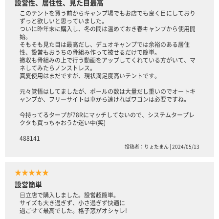
設営性、居住性、見た目最高
このテントを買う前からキャンプ場でもお店でも良く目にしており
ずっと欲しいと思っていました。
ついに昨年末に購入し、冬の間は温めておき春キャンプから使用開
始。
そもそも見た目は最高だし、デュオキャンプでは余裕のある居住
性、設営もおうちの骨組み作って被せるだけで簡単。
撤収も骨組みの上で行う動画をアップしてくれている方がいて、マ
ネしてみたらノンストレス。
真夏使用はまだですが、現状満足度高いテントです。
元々覚悟はしてましたが、ポールの数は大量だし重いのでオートキ
ャンプか、フリーサイトは車から遠ければワゴンは必要ですね。
今持ってるタープが78Rにマッチしてないので、システムタープレ
クタも買っちゃおうか迷い中(笑)
488141
投稿者：りょたまん | 2024/05/13
★★★★★
設営簡単
日立店で購入しました。設営超簡単。
サイズも大き過ぎず、小さ過ぎず快適に
過ごせて最高でした。格子窓がオシャレ!