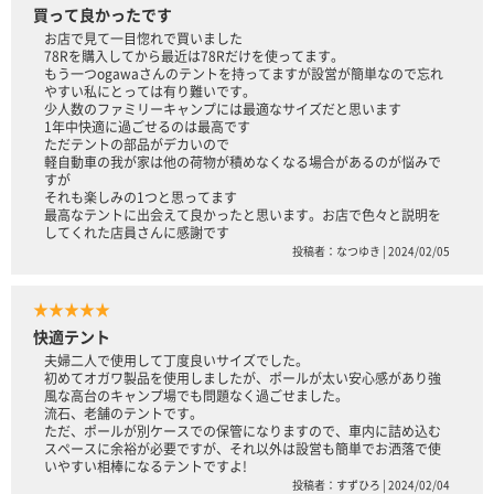
買って良かったです
お店で見て一目惚れで買いました
78Rを購入してから最近は78Rだけを使ってます。
もう一つogawaさんのテントを持ってますが設営が簡単なので忘れ
やすい私にとっては有り難いです。
少人数のファミリーキャンプには最適なサイズだと思います
1年中快適に過ごせるのは最高です
ただテントの部品がデカいので
軽自動車の我が家は他の荷物が積めなくなる場合があるのが悩みで
すが
それも楽しみの1つと思ってます
最高なテントに出会えて良かったと思います。お店で色々と説明を
してくれた店員さんに感謝です
投稿者：なつゆき | 2024/02/05
★★★★★
快適テント
夫婦二人で使用して丁度良いサイズでした。
初めてオガワ製品を使用しましたが、ポールが太い安心感があり強
風な高台のキャンプ場でも問題なく過ごせました。
流石、老舗のテントです。
ただ、ポールが別ケースでの保管になりますので、車内に詰め込む
スペースに余裕が必要ですが、それ以外は設営も簡単でお洒落で使
いやすい相棒になるテントですよ!
投稿者：すずひろ | 2024/02/04