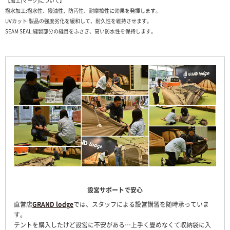
【加工(マーク)について】
撥水加工:撥水性、撥油性、防汚性、耐摩擦性に効果を発揮します。
UVカット:製品の強度劣化を緩和して、耐久性を維持させます。
SEAM SEAL:縫製部分の縫目をふさぎ、高い防水性を保持します。
設営サポートで安心
直営店
GRAND lodge
では、スタッフによる設営講習を随時承っていま
す。
テントを購入したけど設営に不安がある…上手く畳めなくて収納袋に入