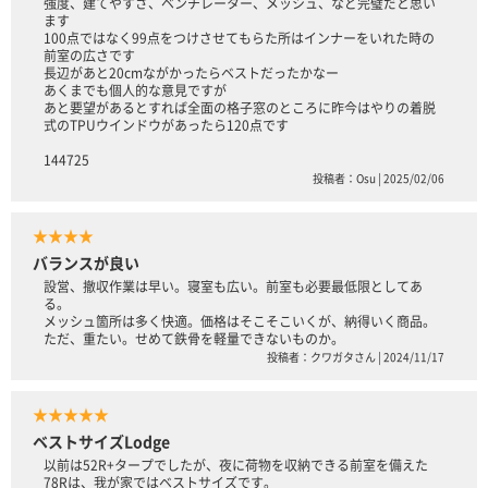
強度、建てやすさ、ベンチレーター、メッシュ、など完璧だと思い
ます
100点ではなく99点をつけさせてもらた所はインナーをいれた時の
前室の広さです
長辺があと20cmながかったらベストだったかなー
あくまでも個人的な意見ですが
あと要望があるとすれば全面の格子窓のところに昨今はやりの着脱
式のTPUウインドウがあったら120点です
144725
投稿者：Osu | 2025/02/06
★★★★
バランスが良い
設営、撤収作業は早い。寝室も広い。前室も必要最低限としてあ
る。
メッシュ箇所は多く快適。価格はそこそこいくが、納得いく商品。
ただ、重たい。せめて鉄骨を軽量できないものか。
投稿者：クワガタさん | 2024/11/17
★★★★★
ベストサイズLodge
以前は52R+タープでしたが、夜に荷物を収納できる前室を備えた
78Rは、我が家ではベストサイズです。