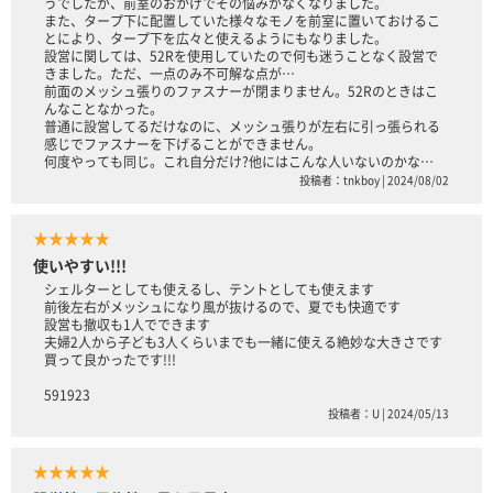
うでしたが、前室のおかげでその悩みがなくなりました。
また、タープ下に配置していた様々なモノを前室に置いておけるこ
とにより、タープ下を広々と使えるようにもなりました。
設営に関しては、52Rを使用していたので何も迷うことなく設営で
きました。ただ、一点のみ不可解な点が…
前面のメッシュ張りのファスナーが閉まりません。52Rのときはこ
んなことなかった。
普通に設営してるだけなのに、メッシュ張りが左右に引っ張られる
感じでファスナーを下げることができません。
何度やっても同じ。これ自分だけ?他にはこんな人いないのかな…
投稿者：tnkboy | 2024/08/02
★★★★★
使いやすい!!!
シェルターとしても使えるし、テントとしても使えます
前後左右がメッシュになり風が抜けるので、夏でも快適です
設営も撤収も1人でできます
夫婦2人から子ども3人くらいまでも一緒に使える絶妙な大きさです
買って良かったです!!!
591923
投稿者：U | 2024/05/13
★★★★★