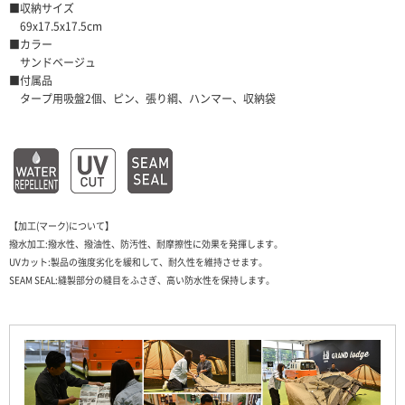
■収納サイズ
69x17.5x17.5cm
■カラー
サンドベージュ
■付属品
タープ用吸盤2個、ピン、張り綱、ハンマー、収納袋
【加工(マーク)について】
撥水加工:撥水性、撥油性、防汚性、耐摩擦性に効果を発揮します。
UVカット:製品の強度劣化を緩和して、耐久性を維持させます。
SEAM SEAL:縫製部分の縫目をふさぎ、高い防水性を保持します。