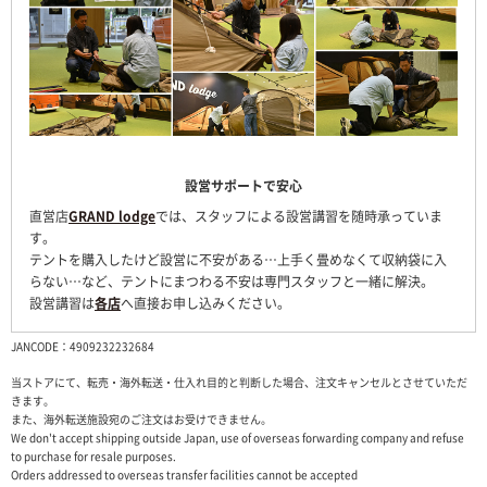
設営サポートで安心
直営店
GRAND lodge
では、スタッフによる設営講習を随時承っていま
す。
テントを購入したけど設営に不安がある…上手く畳めなくて収納袋に入
らない…など、テントにまつわる不安は専門スタッフと一緒に解決。
設営講習は
各店
へ直接お申し込みください。
JANCODE：4909232232684
当ストアにて、転売・海外転送・仕入れ目的と判断した場合、注文キャンセルとさせていただ
きます。
また、海外転送施設宛のご注文はお受けできません。
We don't accept shipping outside Japan, use of overseas forwarding company and refuse
to purchase for resale purposes.
Orders addressed to overseas transfer facilities cannot be accepted