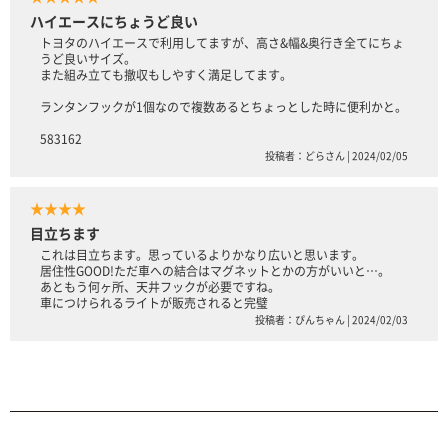
ハイエースにちょうど良い
トヨタのハイエースで利用してますが、高さ&幅&奥行き全てにちょ
うど良いサイズ。
また組み立ても撤収もしやすく満足してます。
ランタンフックが1個なので複数あるとちょっとした時に便利かと。
583162
投稿者：どらさん | 2024/02/05
★★★★
目立ちます
これは目立ちます。思っているよりかなり広いと思います。
居住性GOOD!ただ車への結合はマグネットとかの方がいいと…。
あともう何ヶ所、天井フックが必要ですね。
車につけられるライトが販売されると完璧
投稿者：ぴんちゃん | 2024/02/03