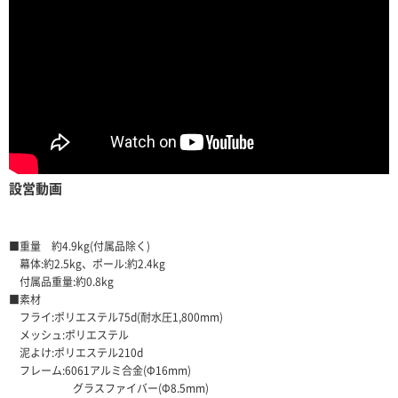
設営動画
■重量 約4.9kg(付属品除く)
幕体:約2.5kg、ポール:約2.4kg
付属品重量:約0.8kg
■素材
フライ:ポリエステル75d(耐水圧1,800mm)
メッシュ:ポリエステル
泥よけ:ポリエステル210d
フレーム:6061アルミ合金(Φ16mm)
グラスファイバー(Φ8.5mm)