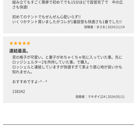
組み立てもすごく簡単で初めてでも15分ほどで設営完了で 中の広
さも快適!
初めてのテントでもぜんぜん心配いらず!!
いくつかテント買いましたがコレが1番設営も快適さも1番でした!!
投稿者：まさお | 2024/11/14
★★★★★
連結最高。
窓の格子が可愛い。と妻子がめちゃくちゃ気に入っていた事。先に
ロッジシェルター2を所持していた事。で購入。
ロッシェルと連結していますが快適すぎて家より居心地が良いかも
知れません。
おすすめですよ~^ - ^
138342
投稿者：マキダイ224 | 2024/05/11