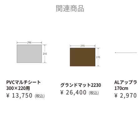
関連商品
PVCマルチシート
ALアップラ
グランドマット2230
300×220用
170cm
¥ 26,400
(税込)
¥ 13,750
¥ 2,970
(税込)