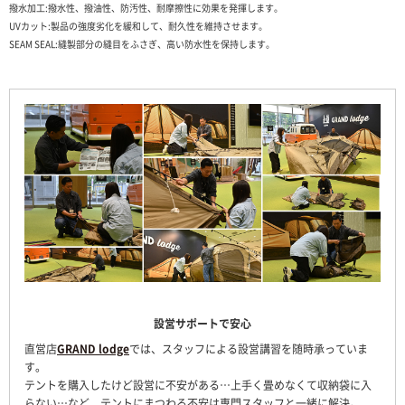
撥水加工:撥水性、撥油性、防汚性、耐摩擦性に効果を発揮します。
UVカット:製品の強度劣化を緩和して、耐久性を維持させます。
SEAM SEAL:縫製部分の縫目をふさぎ、高い防水性を保持します。
設営サポートで安心
直営店
GRAND lodge
では、スタッフによる設営講習を随時承っていま
す。
テントを購入したけど設営に不安がある…上手く畳めなくて収納袋に入
らない…など、テントにまつわる不安は専門スタッフと一緒に解決。