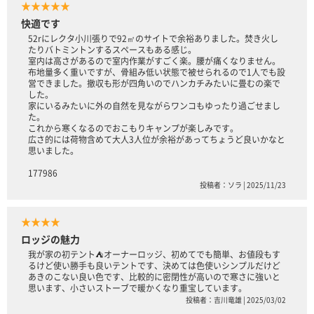
★★★★★
快適です
52rにレクタ小川張りで92㎡のサイトで余裕ありました。焚き火し
たりバトミントンするスペースもある感じ。
室内は高さがあるので室内作業がすごく楽。腰が痛くなりません。
布地量多く重いですが、骨組み低い状態で被せられるので1人でも設
営できました。撤収も形が四角いのでハンカチみたいに畳むの楽で
した。
家にいるみたいに外の自然を見ながらワンコもゆったり過ごせまし
た。
これから寒くなるのでおこもりキャンプが楽しみです。
広さ的には荷物含めて大人3人位が余裕があってちょうど良いかなと
思いました。
177986
投稿者：ソラ | 2025/11/23
★★★★
ロッジの魅力
我が家の初テント⛺️オーナーロッジ、初めてでも簡単、お値段もす
るけど使い勝手も良いテントです、決めては色使いシンプルだけど
あきのこない良い色です、比較的に密閉性が高いので寒さに強いと
思います、小さいストーブで暖かくなり重宝しています。
投稿者：吉川竜雄 | 2025/03/02