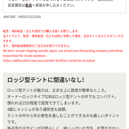
設営講習は
各店
へ直接お申し込みください。
JANCODE：4909232225280
転売・海外転送・仕入れ目的での購入を固くお断りします。
当ストアにて、転売・海外転送・仕入れ目的と判断した場合、注文キャンセルとさせていただ
きます。
また、海外転送施設宛のご注文はお受けできません。
We don't accept shipping outside Japan, use of overseas forwarding company and refuse
to purchase for resale purposes.
Orders addressed to overseas transfer facilities cannot be accepted
ロッジ型テントに間違いなし!
ロッジ型テントの魅力は、丈夫な上に設営が簡単なところ。
オーナーロッジタイプ52Rはロッジ型テントの中でもコンパクト。
慣れれば15分程度で設営できてしまいます。
4面にメッシュがあり通気性も抜群。
テントの中から外の景色を楽しむことができるのも嬉しいポイント
です。
格子窓のデザインが可愛らしく、緑いっぱいの芝生、紅葉がきれい